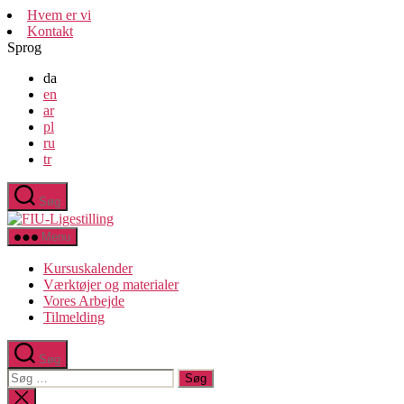
Spring
Hvem er vi
til
Kontakt
indholdet
Sprog
da
en
ar
pl
ru
tr
Søg
FIU-
Ligestilling
Menu
Kursuskalender
Værktøjer og materialer
Vores Arbejde
Tilmelding
Søg
Søg
efter:
Luk