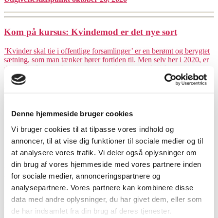
Kom på kursus: Kvindemod er det nye sort
’Kvinder skal tie i offentlige forsamlinger’ er en berømt og berygtet
sætning, som man tænker hører fortiden til. Men selv her i 2020, er
det stadig først og fremmest mænd, der tager ordet i forsa...
Udgivelsestidspunkt juni 12, 2020
Denne hjemmeside bruger cookies
Kommunikationspraktikant med interesse for
ligestilling søges
Vi bruger cookies til at tilpasse vores indhold og
annoncer, til at vise dig funktioner til sociale medier og til
Er du skarp til at kommunikere og formidle både på tryk, web og
at analysere vores trafik. Vi deler også oplysninger om
sociale medier? Og interesser du dig for køn, ligestilling og
din brug af vores hjemmeside med vores partnere inden
mangfoldighed? Så kan det være du er den praktikant FIU-
Ligestilling l...
for sociale medier, annonceringspartnere og
analysepartnere. Vores partnere kan kombinere disse
Udgivelsestidspunkt april 27, 2020
data med andre oplysninger, du har givet dem, eller som
de har indsamlet fra din brug af deres tjenester.