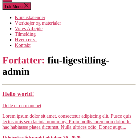
søgning
Luk Menu
Kursuskalender
Værktøjer og materialer
Vores Arbejde
Tilmelding
Hvem er vi
Kontakt
Forfatter:
fiu-ligestilling-
admin
Hello world!
Dette er en manchet
Lorem ipsum dolor sit amet, consectetur adipiscing elit. Fusce quis
lectus quis sem lacinia nonummy. Proin mollis lorem non dolor. In
hac habitasse platea dictumst. Nulla ultrices odio. Donec augu...
Udgivelsestidspunkt oktober 26, 2020