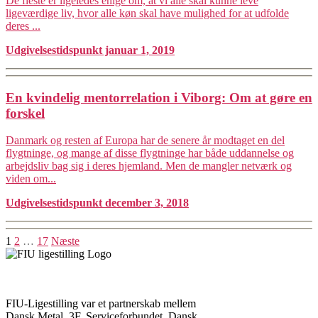
De fleste er ligeledes enige om, at vi alle skal kunne leve
ligeværdige liv, hvor alle køn skal have mulighed for at udfolde
deres ...
Udgivelsestidspunkt januar 1, 2019
En kvindelig mentorrelation i Viborg: Om at gøre en
forskel
Danmark og resten af Europa har de senere år modtaget en del
flygtninge, og mange af disse flygtninge har både uddannelse og
arbejdsliv bag sig i deres hjemland. Men de mangler netværk og
viden om...
Udgivelsestidspunkt december 3, 2018
Navigation
1
2
…
17
Næste
til
indlæg
FIU-Ligestilling var et partnerskab mellem
Dansk Metal, 3F, Serviceforbundet, Dansk