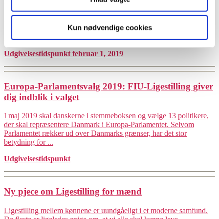
Nyt opslagsværk: Ny kollega med handicap
Kun nødvendige cookies
Hvad betyder det egentlig, at have en kollega med et handicap?
Udgivelsestidspunkt februar 1, 2019
Europa-Parlamentsvalg 2019: FIU-Ligestilling giver
dig indblik i valget
I maj 2019 skal danskerne i stemmeboksen og vælge 13 politikere,
der skal repræsentere Danmark i Europa-Parlamentet. Selvom
Parlamentet rækker ud over Danmarks grænser, har det stor
betydning for ...
Udgivelsestidspunkt
Ny pjece om Ligestilling for mænd
Ligestilling mellem kønnene er uundgåeligt i et moderne samfund.