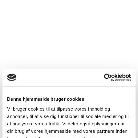
som vi har mødt igennem alle årene. I har alle
bidraget til både vores arbejde og trivslen på
jeres arbejdspladser.
Såfremt du gerne vil på et kursus om
ligestilling og mangfoldighed kan du altid
henvende dig i eget forbund og spørge om de
har et kursus som er relevant for dig.
Denne hjemmeside bruger cookies
Vi bruger cookies til at tilpasse vores indhold og
annoncer, til at vise dig funktioner til sociale medier og til
at analysere vores trafik. Vi deler også oplysninger om
din brug af vores hjemmeside med vores partnere inden