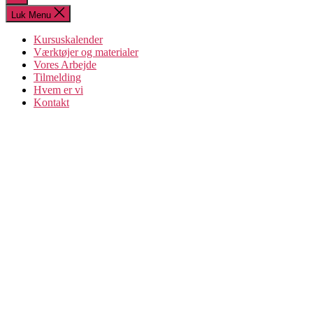
søgning
Luk Menu
Kursuskalender
Værktøjer og materialer
Vores Arbejde
Tilmelding
Hvem er vi
Kontakt
Brug af hjemmesiden
fremover
FIU-Ligestillings hjemmeside er - og bliver
ved med at være - et ligestillingsbibliotek. Her
finder du alle vores materialer og værktøjer til
tillidsvalgte. Hvis du leder efter en guide til,
hvordan du fx arbejder med at fremme
diversitet eller gøre op med seksuel chikane
eller diskrimination, så hop herind og find det
du har brug for.
Materialerne forsvinder ikke, heller ikke
selvom FIU-Ligestilling ikke eksisterer i
nuværende form. TAK til alle jer kursister,