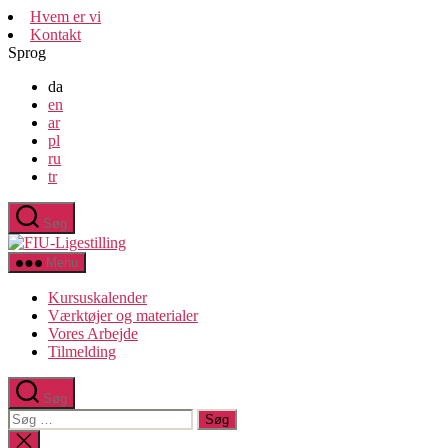
Spring
Hvem er vi
til
Kontakt
indholdet
Sprog
da
en
ar
pl
ru
tr
Søg
FIU-
Ligestilling
Menu
Kursuskalender
Værktøjer og materialer
Vores Arbejde
Tilmelding
Søg
Søg
efter:
Luk