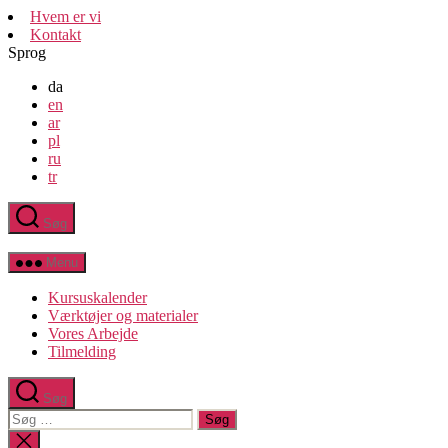
Spring
Hvem er vi
til
Kontakt
indholdet
Sprog
da
en
ar
pl
ru
tr
Søg
FIU-
Ligestilling
Menu
Kursuskalender
Værktøjer og materialer
Vores Arbejde
Tilmelding
Søg
Søg
efter:
Luk