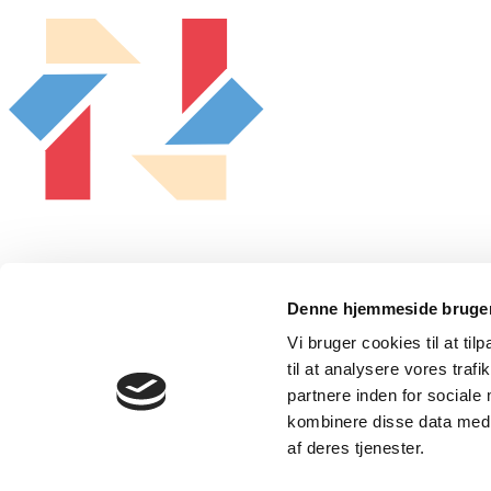
FIU-Ligestilling var et partnerskab mellem
Denne hjemmeside bruger
Dansk Metal, 3F, Serviceforbundet, Dansk
Vi bruger cookies til at til
Sygeplejeråd og HK.
til at analysere vores tra
partnere inden for sociale
kombinere disse data med a
Kursuskalender
af deres tjenester.
Værktøjer og materialer
Vores Arbejde