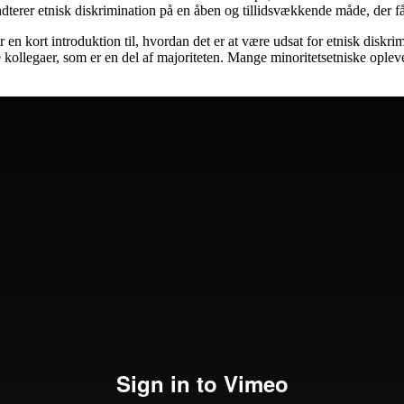
terer etnisk diskrimination på en åben og tillidsvækkende måde, der få
en kort introduktion til, hvordan det er at være udsat for etnisk diskri
l de kollegaer, som er en del af majoriteten. Mange minoritetsetniske ople