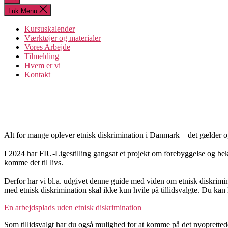
søgning
Luk Menu
Kursuskalender
Værktøjer og materialer
Vores Arbejde
Tilmelding
Hvem er vi
Kontakt
Alt for mange oplever etnisk diskrimination i Danmark – det gælder 
I 2024 har FIU-Ligestilling gangsat et projekt om forebyggelse og bekæ
komme det til livs.
Derfor har vi bl.a. udgivet denne guide med viden om etnisk diskrimin
med etnisk diskrimination skal ikke kun hvile på tillidsvalgte. Du kan
En arbejdsplads uden etnisk diskrimination
Som tillidsvalgt har du også mulighed for at komme på det nyoprettede