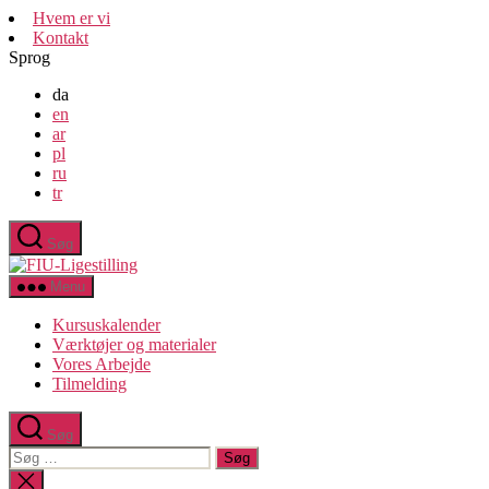
Spring
Hvem er vi
til
Kontakt
indholdet
Sprog
da
en
ar
pl
ru
tr
Søg
FIU-
Ligestilling
Menu
Kursuskalender
Værktøjer og materialer
Vores Arbejde
Tilmelding
Søg
Søg
efter:
Luk