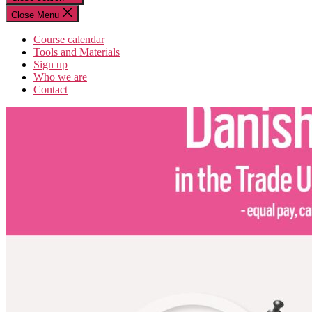
Close Menu
Course calendar
Tools and Materials
Sign up
Who we are
Contact