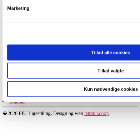
Marketing
FIU-Ligestilling er et partnerskab mellem
Dansk Metal, 3F, Serviceforbundet, Dansk
Sygeplejeråd og HK.
Tillad alle cookies
FIU-Ligestilling
Tillad valgte
Molestien 7, 2450 København SV
E-mail: piha@danskmetal.dk
Kun nødvendige cookies
Course calendar
Tools and Materials
Sign up
�2020 FIU-Ligestilling. Design og web
tetrabit.coop