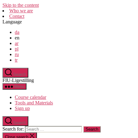
Skip to the content
Who we are
Contact
Language
da
en
ar
pl
ru
tr
Search
FIU-Ligestilling
Menu
Course calendar
Tools and Materials
Sign up
Search
Search for:
Close search