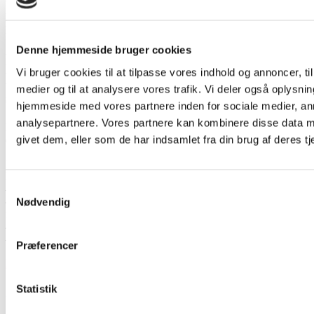
Warning
: Invalid argument supplied for foreach() in
/var/www/fiu-
ligestilling.dk/public_html/wp-content/themes/FIU-
Ligestilling/template-parts/entry-header.php
on line
26
Denne hjemmeside bruger cookies
Danish Women in the Trade Union
Vi bruger cookies til at tilpasse vores indhold og annoncer, til 
Movement – equal pay, careers and shop
medier og til at analysere vores trafik. Vi deler også oplysni
steward training
hjemmeside med vores partnere inden for sociale medier, a
analysepartnere. Vores partnere kan kombinere disse data m
Danish Women in the Trade Union Movement – equal pay,
givet dem, eller som de har indsamlet fra din brug af deres tj
careers and shop steward training
In this booklet written by Annette Wolthers published for FIU-
Ligestilling in 2014 you can read about:
Samtykkevalg
– The Nordic countries, trade unions and gender
– FIU-Equality: The partnership and Training days and participant
Nødvendig
figures
– FIU-Equality: Experiences and effects for women
– Perspectives: Female and employee life
Præferencer
Download material
Statistik