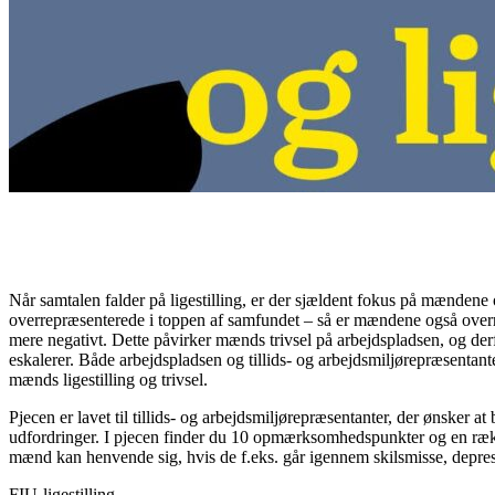
Når samtalen falder på ligestilling, er der sjældent fokus på mændene 
overrepræsenterede i toppen af samfundet – så er mændene også overr
mere negativt. Dette påvirker mænds trivsel på arbejdspladsen, og der
eskalerer. Både arbejdspladsen og tillids- og arbejdsmiljørepræsentan
mænds ligestilling og trivsel.
Pjecen er lavet til tillids- og arbejdsmiljørepræsentanter, der ønsker
udfordringer. I pjecen finder du 10 opmærksomhedspunkter og en række 
mænd kan henvende sig, hvis de f.eks. går igennem skilsmisse, depre
FIU-ligestilling