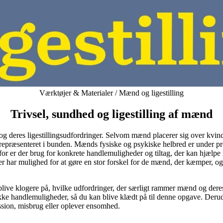
Kategorier
Værktøjer & Materialer / Mænd og ligestilling
Trivsel, sundhed og ligestilling af mænd
og deres ligestillingsudfordringer. Selvom mænd placerer sig over kvinde
epræsenteret i bunden. Mænds fysiske og psykiske helbred er under pre
for er der brug for konkrete handlemuligheder og tiltag, der kan hjælpe
ter har mulighed for at gøre en stor forskel for de mænd, der kæmper, o
 at blive klogere på, hvilke udfordringer, der særligt rammer mænd og de
handlemuligheder, så du kan blive klædt på til denne opgave. Derudover 
ssion, misbrug eller oplever ensomhed.