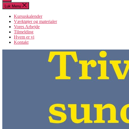
søgning
Luk Menu
Kursuskalender
Værktøjer og materialer
Vores Arbejde
Tilmelding
Hvem er vi
Kontakt