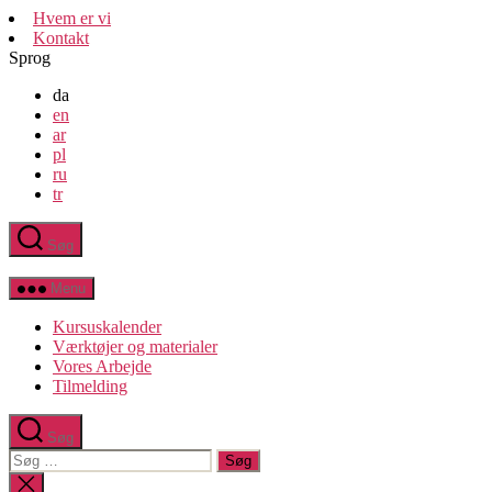
Spring
Hvem er vi
til
Kontakt
indholdet
Sprog
da
en
ar
pl
ru
tr
Søg
FIU-
Ligestilling
Menu
Kursuskalender
Værktøjer og materialer
Vores Arbejde
Tilmelding
Søg
Søg
efter:
Luk