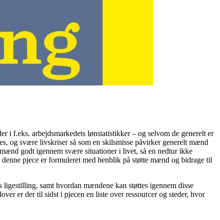
r i f.eks. arbejdsmarkedets lønstatistikker – og selvom de generelt er
s, og svære livskriser så som en skilsmisse påvirker generelt mænd
 mænd godt igennem svære situationer i livet, så en nedtur ikke
g denne pjece er formuleret med henblik på støtte mænd og bidrage til
res ligestilling, samt hvordan mændene kan støttes igennem disse
er der til sidst i pjecen en liste over ressourcer og steder, hvor