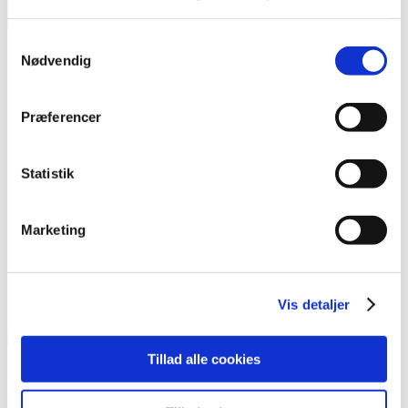
søgning
Luk Menu
Samtykkevalg
Kursuskalender
Nødvendig
Værktøjer og materialer
Vores Arbejde
Tilmelding
Præferencer
Hvem er vi
Kontakt
Statistik
Kategorier
Værktøjer & Materialer / Den danske model Værktøjer til brug på
arbejdspladsen
Marketing
Den danske model på spansk
Pjece om den danske model forklaret på spansk (som tales i Costa
Rica, Latinamerika og Spanien) og dansk.
Vis detaljer
Download materiale
Tillad alle cookies
FIU-Ligestilling var et partnerskab mellem