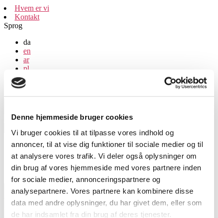
Spring
Hvem er vi
til
Kontakt
indholdet
Sprog
da
en
ar
pl
ru
tr
Søg
Denne hjemmeside bruger cookies
FIU-
Ligestilling
Menu
Vi bruger cookies til at tilpasse vores indhold og
annoncer, til at vise dig funktioner til sociale medier og til
Kursuskalender
Værktøjer og materialer
at analysere vores trafik. Vi deler også oplysninger om
Vores Arbejde
din brug af vores hjemmeside med vores partnere inden
Tilmelding
for sociale medier, annonceringspartnere og
analysepartnere. Vores partnere kan kombinere disse
Søg
data med andre oplysninger, du har givet dem, eller som
Søg
efter:
de har indsamlet fra din brug af deres tjenester.
Luk