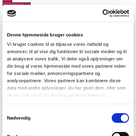
søgning
Luk Menu
Kursuskalender
Værktøjer og materialer
Vores Arbejde
Tilmelding
Denne hjemmeside bruger cookies
Hvem er vi
Vi bruger cookies til at tilpasse vores indhold og
Kontakt
annoncer, til at vise dig funktioner til sociale medier og til
at analysere vores trafik. Vi deler også oplysninger om
Kategorier
Nyheder
|
maj 1, 2018
din brug af vores hjemmeside med vores partnere inden
Nyt tilbud om LGBT-workshop på
for sociale medier, annonceringspartnere og
arbejdspladsen
analysepartnere. Vores partnere kan kombinere disse
data med andre oplysninger, du har givet dem, eller som
Af FIU Ligestilling
de har indsamlet fra din brug af deres tjenester.
Samtykkevalg
Alle arbejdspladser har en kultur med normer og uskrevne regler,
Nødvendig
som er afgørende for hvem der trives og let passer ind på
arbejdspladsen. Mange tillidsvalgte vil gerne sikre at
arbejdspladskulturen på deres arbejdsplads også er inkluderende for