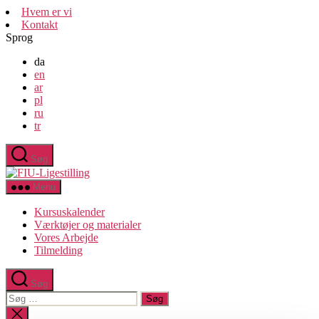
Spring
Hvem er vi
til
Kontakt
indholdet
Sprog
da
en
ar
pl
ru
tr
Søg
FIU-
Ligestilling
Menu
Kursuskalender
Værktøjer og materialer
Vores Arbejde
Tilmelding
Søg
Søg
efter:
Luk