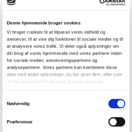
søgning
Luk Menu
Kursuskalender
Værktøjer og materialer
Denne hjemmeside bruger cookies
Vores Arbejde
Vi bruger cookies til at tilpasse vores indhold og
Tilmelding
Hvem er vi
annoncer, til at vise dig funktioner til sociale medier og til
Kontakt
at analysere vores trafik. Vi deler også oplysninger om
din brug af vores hjemmeside med vores partnere inden
Kategorier
Nyheder
|
oktober 30, 2018
for sociale medier, annonceringspartnere og
analysepartnere. Vores partnere kan kombinere disse
#Metoo Momentum: Safe at home – safe
data med andre oplysninger, du har givet dem, eller som
at work
de har indsamlet fra din brug af deres tjenester.
Af FIU Ligestilling
Samtykkevalg
I forbindelse med FN’s mærkedag om bekæmpelse af vold mod
Nødvendig
kvinder den 25. november afholder FIU-ligestilling konferencen
”Safe at Home – Safe at Work!” om seksuel chikane. #MeToo
bevægelsen har stadigvæk momentum, og derfor har vi i år valgt at
Præferencer
sætte fokus på seksuel chikane som psykisk vold.
Og du kan stadig nå at være med!