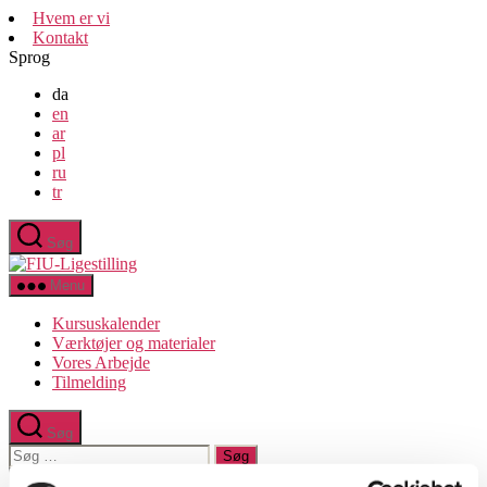
Spring
Hvem er vi
til
Kontakt
indholdet
Sprog
da
en
ar
pl
ru
tr
Søg
FIU-
Ligestilling
Menu
Kursuskalender
Værktøjer og materialer
Vores Arbejde
Tilmelding
Søg
Søg
efter:
Luk