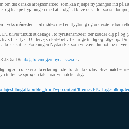
n om det danske arbejdsmarked, som kan hjælpe flygtningen ind på arbe
ler og hjælpe flygtningen med at undgå at blive udsat for social dumpin
en i seks måneder
til at mødes med en flygtning og understøtte ham ell
Du bliver tilbudt at deltage i to fyraftensmøder, der klæder dig på og g
 hvis I har lyst. Undervejs i forløbet vil vi ringe til dig og følge op. 
samarbejdspartner Foreningen Nydansker som vil være din hotline i hverd
33 38 62 18/
mlo@foreningen-nydansker.dk
.
dig, og som ønsker at få erfaring indenfor din branche, blive matchet 
syn til hvilke sprog du taler, når vi matcher dig.
-ligestilling.dk/public_html/wp-content/themes/FIU-Ligestilling/t