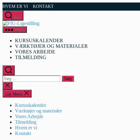
Spring
HVEM ER VI
KONTAKT
til
indholdet
Søg
FIU-
Ligestilling
Menu
KURSUSKALENDER
VÆRKTØJER OG MATERIALER
VORES ARBEJDE
TILMELDING
Søg
efter:
Luk
søgning
Luk Menu
Kursuskalender
Værktøjer og materialer
Vores Arbejde
Tilmelding
Hvem er vi
Kontakt