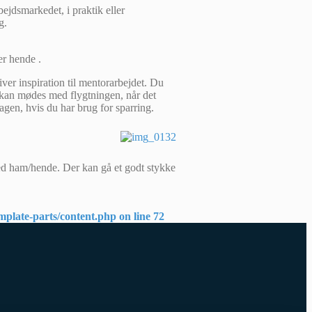
jdsmarkedet, i praktik eller
g.
er hende .
iver inspiration til mentorarbejdet. Du
Du kan mødes med flygtningen, når det
agen, hvis du har brug for sparring.
med ham/hende. Der kan gå et godt stykke
emplate-parts/content.php
on line
72