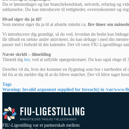
Du er lønmodtager og har branchekendskab, netværk, erfaring og vide
uddannelse. Du kan introducere til rettigheder, overenskomster og reg
Hvad siger du ja til?
Som mentor siger du ja til at afsætte mindst ca.
fire timer om måned
Vi introducerer dig grundigt, så du ved, hvordan du bedst kan bidrage. 
får tilbudt en række andre aktiviteter, du kan deltage i med din mentee,
passer ind i forhold til din kalender. Det vil være FIU-Ligestillings 
Næste skridt – tilmelding
Tilmeld dig
her
, ved at udfylde spørgeskemaet. Du kan også ringe til 
Derefter vil du, hvis der kommer en flygtning som bor i nærheden af 
tid fra at du melder dig til at du bliver matchet. Der vil blive taget hen
Tags
Warning
: Invalid argument supplied for foreach() in
/var/www/fiu
FIU-Ligestilling var et partnerskab mellem