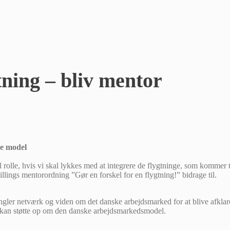
tning – bliv mentor
ke model
l rolle, hvis vi skal lykkes med at integrere de flygtninge, som kommer t
illings mentorordning ”Gør en forskel for en flygtning!” bidrage til.
gler netværk og viden om det danske arbejdsmarked for at blive afklar
e kan støtte op om den danske arbejdsmarkedsmodel.