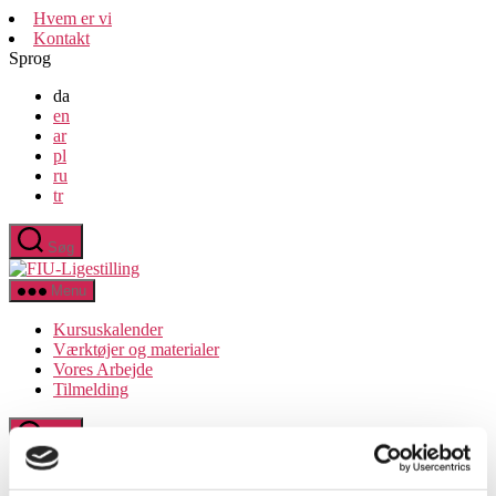
Spring
Hvem er vi
til
Kontakt
indholdet
Sprog
da
en
ar
pl
ru
tr
Søg
FIU-
Ligestilling
Menu
Kursuskalender
Værktøjer og materialer
Vores Arbejde
Tilmelding
Søg
Søg
efter:
Luk