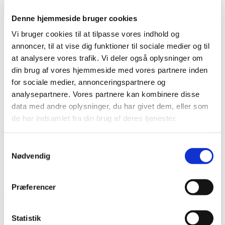
søgning
Luk Menu
Denne hjemmeside bruger cookies
Kursuskalender
Vi bruger cookies til at tilpasse vores indhold og
Værktøjer og materialer
annoncer, til at vise dig funktioner til sociale medier og til
Vores Arbejde
Tilmelding
at analysere vores trafik. Vi deler også oplysninger om
Hvem er vi
din brug af vores hjemmeside med vores partnere inden
Kontakt
for sociale medier, annonceringspartnere og
analysepartnere. Vores partnere kan kombinere disse
Kategorier
Nyheder
|
oktober 31, 2018
data med andre oplysninger, du har givet dem, eller som
de har indsamlet fra din brug af deres tjenester.
FIU-Ligestilling tilbyder nye forløb med
kompetencegivende eksamen i 2019!
Samtykkevalg
Nødvendig
Af FIU Ligestilling
Drømmer du om at videreuddanne dig indenfor dit fag, og skabe
nye muligheder for dig selv og dit karriereliv? Så tag springet med et
Præferencer
af FIU-Ligestillings tre nye uddannelsesforløb med mulighed for at
tage en kompetencegivende eksamen i foråret 2019.
FIU-ligestilling udbyder i foråret tre forskellige forløb, hvor du har
Statistik