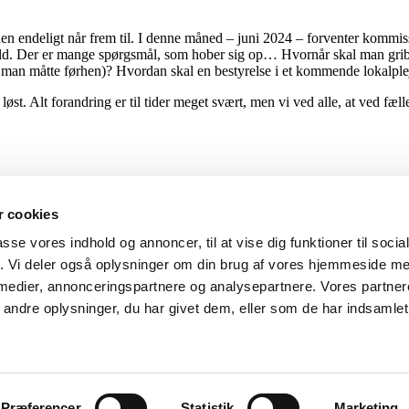
endeligt når frem til. I denne måned – juni 2024 – forventer kommissi
ld. Der er mange spørgsmål, som hober sig op… Hvornår skal man gribe 
m man måtte førhen)? Hvordan skal en bestyrelse i et kommende lokalp
løst. Alt forandring er til tider meget svært, men vi ved alle, at ved fæl
 cookies
passe vores indhold og annoncer, til at vise dig funktioner til soci
fik. Vi deler også oplysninger om din brug af vores hjemmeside m
 medier, annonceringspartnere og analysepartnere. Vores partne
ndre oplysninger, du har givet dem, eller som de har indsamlet 
Præferencer
Statistik
Marketing