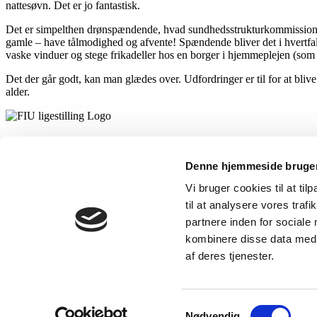
nattesøvn. Det er jo fantastisk.
Det er simpelthen drønspændende, hvad sundhedsstrukturkommissionen 
gamle – have tålmodighed og afvente! Spændende bliver det i hvertfa
vaske vinduer og stege frikadeller hos en borger i hjemmeplejen (so
Det der går godt, kan man glædes over. Udfordringer er til for at blive 
alder.
FIU-Ligestilling var et partnerskab mellem
Denne hjemmeside bruger
Dansk Metal, 3F, Serviceforbundet, Dansk
Vi bruger cookies til at til
Sygeplejeråd og HK.
til at analysere vores tra
partnere inden for sociale
kombinere disse data med a
Kursuskalender
af deres tjenester.
Værktøjer og materialer
Vores Arbejde
Tilmelding
Samtykkevalg
Nødvendig