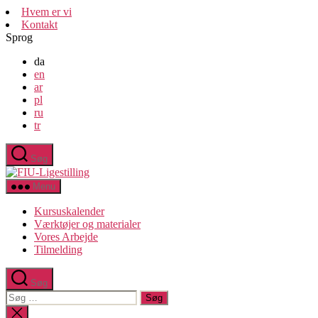
Spring
Hvem er vi
til
Kontakt
indholdet
Sprog
da
en
ar
pl
ru
tr
Søg
FIU-
Ligestilling
Menu
Kursuskalender
Værktøjer og materialer
Vores Arbejde
Tilmelding
Søg
Søg
efter:
Luk