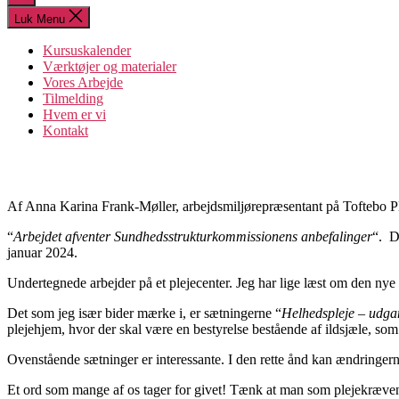
søgning
Luk Menu
Kursuskalender
Værktøjer og materialer
Vores Arbejde
Tilmelding
Hvem er vi
Kontakt
Af Anna Karina Frank-Møller, arbejdsmiljørepræsentant på Toftebo 
“
Arbejdet afventer Sundhedsstrukturkommissionens anbefalinger
“. D
januar 2024.
Undertegnede arbejder på et plejecenter. Jeg har lige læst om den nye
Det som jeg især bider mærke i, er sætningerne “
Helhedspleje – udgan
plejehjem, hvor der skal være en bestyrelse bestående af ildsjæle, so
Ovenstående sætninger er interessante. I den rette ånd kan ændringern
Et ord som mange af os tager for givet! Tænk at man som plejekrævende 