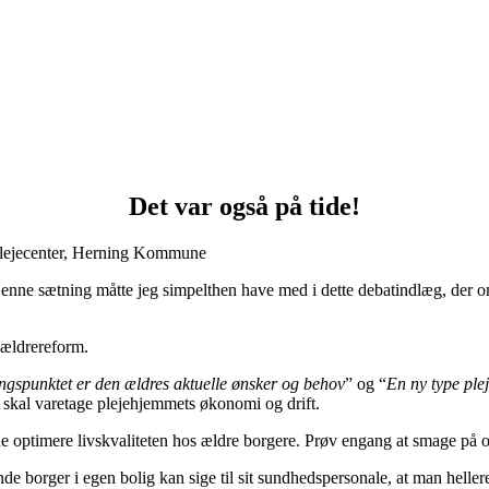
Kategorier
Det var også på tide!
Plejecenter, Herning Kommune
enne sætning måtte jeg simpelthen have med i dette debatindlæg, der o
 ældrereform.
gspunktet er den ældres aktuelle ønsker og behov
” og “
En ny type ple
m skal varetage plejehjemmets økonomi og drift.
e optimere livskvaliteten hos ældre borgere. Prøv engang at smage på o
borger i egen bolig kan sige til sit sundhedspersonale, at man hellere v