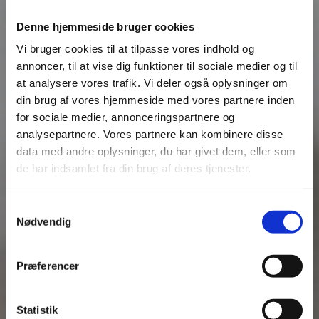
som vi har mødt igennem alle årene. I har alle
bidraget til både vores arbejde og trivslen på
jeres arbejdspladser.
Denne hjemmeside bruger cookies
Vi bruger cookies til at tilpasse vores indhold og
Såfremt du gerne vil på et kursus om
ligestilling og mangfoldighed kan du altid
annoncer, til at vise dig funktioner til sociale medier og til
henvende dig i eget forbund og spørge om de
at analysere vores trafik. Vi deler også oplysninger om
har et kursus som er relevant for dig.
din brug af vores hjemmeside med vores partnere inden
for sociale medier, annonceringspartnere og
analysepartnere. Vores partnere kan kombinere disse
data med andre oplysninger, du har givet dem, eller som
de har indsamlet fra din brug af deres tjenester.
Samtykkevalg
Nødvendig
Præferencer
Statistik