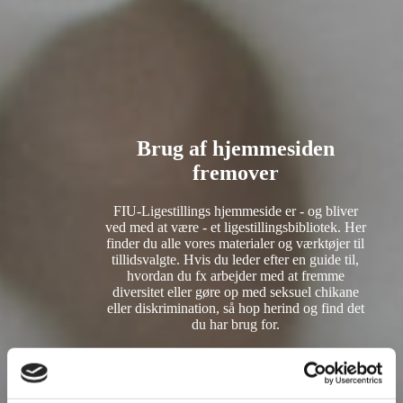
søgning
Luk Menu
Kursuskalender
Værktøjer og materialer
Vores Arbejde
Tilmelding
Hvem er vi
Kontakt
Brug af hjemmesiden
fremover
FIU-Ligestillings hjemmeside er - og bliver
ved med at være - et ligestillingsbibliotek. Her
finder du alle vores materialer og værktøjer til
tillidsvalgte. Hvis du leder efter en guide til,
hvordan du fx arbejder med at fremme
diversitet eller gøre op med seksuel chikane
eller diskrimination, så hop herind og find det
du har brug for.
Materialerne forsvinder ikke, heller ikke
selvom FIU-Ligestilling ikke eksisterer i
nuværende form. TAK til alle jer kursister,